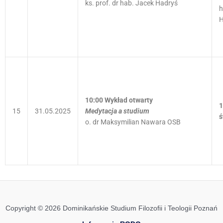
ks. prof. dr hab. Jacek Hadryś
h
H
10:00
Wykład otwarty
15
31.05.2025
Medytacja a studium
ś
o. dr Maksymilian Nawara OSB
Copyright © 2026 Dominikańskie Studium Filozofii i Teologii Poznań