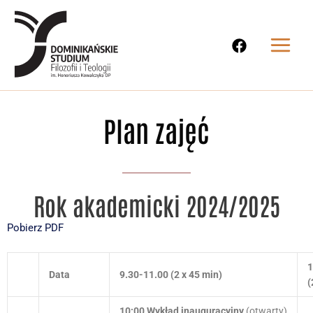
Przejdź
do
treści
Plan zajęć
Rok akademicki 2024/2025
Pobierz PDF
1
Data
9.30-11.00 (2 x 45 min)
(
10:00
Wykład
inauguracyjny
(otwarty)