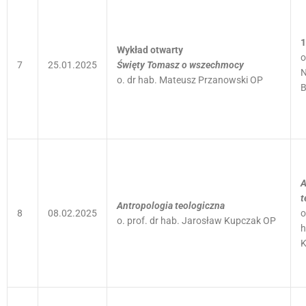
1
Wykład otwarty
o
7
25.01.2025
Święty Tomasz o wszechmocy
N
o. dr hab. Mateusz Przanowski OP
B
A
t
Antropologia teologiczna
8
08.02.2025
o
o. prof. dr hab. Jarosław Kupczak OP
h
K