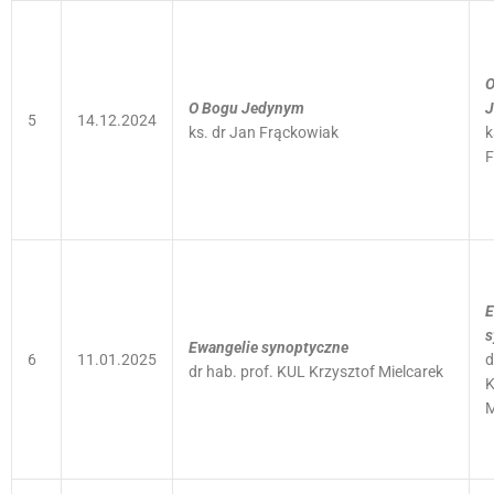
O
O Bogu Jedynym
J
5
14.12.2024
ks. dr Jan Frąckowiak
k
F
E
s
Ewangelie synoptyczne
6
11.01.2025
d
dr hab. prof. KUL Krzysztof Mielcarek
K
M