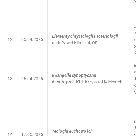
K
E
c
Elementy chrystologii i soteriologii
12
05.04.2025
s
o. dr Paweł Klimczak OP
o
K
E
s
Ewangelie synoptyczne
13
26.04.2025
d
dr hab. prof. KUL Krzysztof Mielcarek
K
M
T
d
Teologia duchowości
14
17.05.2025
k