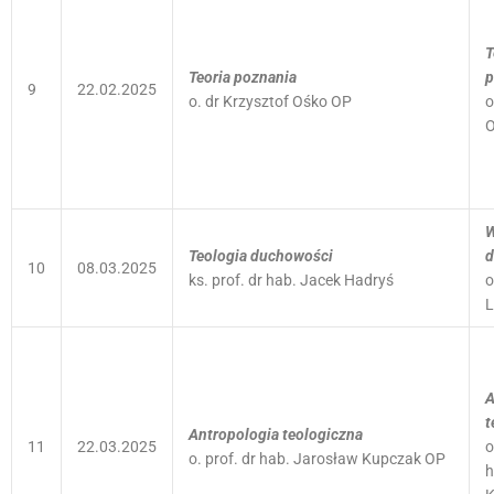
T
Teoria poznania
p
9
22.02.2025
o. dr Krzysztof Ośko OP
o
O
W
Teologia duchowości
d
10
08.03.2025
ks. prof. dr hab. Jacek Hadryś
o
L
A
t
Antropologia teologiczna
11
22.03.2025
o
o. prof. dr hab. Jarosław Kupczak OP
h