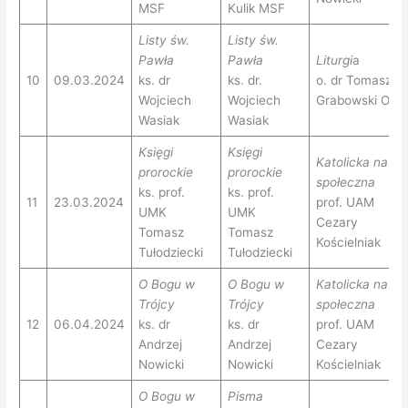
MSF
Kulik MSF
Listy św.
Listy św.
Pawła
Pawła
Liturgi
a
10
09.03.2024
ks. dr
ks. dr.
o. dr Tomasz
Wojciech
Wojciech
Grabowski OP
Wasiak
Wasiak
Księgi
Księgi
Katolicka nauk
prorockie
prorockie
społeczna
ks. prof.
ks. prof.
11
23.03.2024
prof. UAM
UMK
UMK
Cezary
Tomasz
Tomasz
Kościelniak
Tułodziecki
Tułodziecki
O Bogu w
O Bogu w
Katolicka nauk
Trójcy
Trójcy
społeczna
12
06.04.2024
ks. dr
ks. dr
prof. UAM
Andrzej
Andrzej
Cezary
Nowicki
Nowicki
Kościelniak
O Bogu w
Pisma