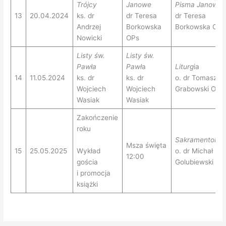
Trójcy
Janowe
Pisma Janowe
13
20.04.2024
ks. dr
dr Teresa
dr Teresa
Andrzej
Borkowska
Borkowska OPs
Nowicki
OPs
Listy św.
Listy św.
Pawła
Pawł
a
Liturg
ia
14
11.05.2024
ks. dr
ks. dr
o. dr Tomasz
Wojciech
Wojciech
Grabowski OP
Wasiak
Wasiak
Zakończenie
roku
Sakramentologi
Msza święta
15
25.05.2025
Wykład
o. dr Michał
12:00
gościa
Golubiewski O
i promocja
książki