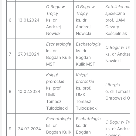
O Bogu w
O Bogu w
Katolicka nauk
Trójcy
Trójcy
społecz
na
6
13.01.2024
ks. dr
ks. dr
prof. UAM
Andrzej
Andrzej
Cezary
Nowicki
Nowicki
Kościelniak
Eschatologia
Eschatologia
O Bogu w Trójc
ks. dr
ks. dr
7
27.01.2024
ks. dr Andrzej
Bogdan Kulik
Bogdan
Nowicki
MSF
Kulik MSF
Księgi
Księgi
prorockie
prorockie
Liturgi
a
ks. prof.
ks. prof.
8
10.02.2024
o. dr Tomasz
UMK
UMK
Grabowski OP
Tomasz
Tomasz
Tułodziecki
Tułodziecki
Eschatologia
Eschatologia
O Bogu w Trójc
ks. dr
ks. dr
9
24.02.2024
ks. dr Andrzej
Bogdan Kulik
Bogdan
Nowicki