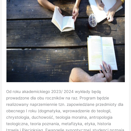
Od roku akademickiego 2023/ 2024 wykłady będą
prowadzone dla obu roczników na raz. Program będzie
realizowany naprzemiennie tzn. zapowiedziane przedmioty dla
obecnego I roku (dogmatyka, wprowadzenie do teologii,
chrystologia, duchowość, teologia moralna, antropologia
teologiczna, teoria poznania, metafizyka, etyka, historia
Izraela i Pięcioksiąg, Ewangelie synoptyczne) studenci poznają