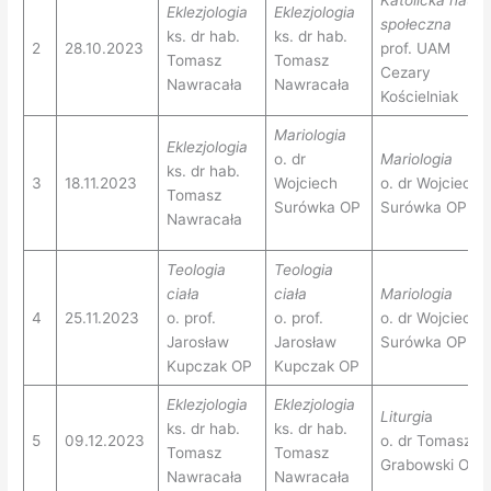
Katolicka nauk
Eklezjologia
Eklezjologia
społeczna
ks. dr hab.
ks. dr hab.
2
28.10.2023
prof. UAM
Tomasz
Tomasz
Cezary
Nawracała
Nawracała
Kościelniak
Mariologia
Eklezjologia
o. dr
Mariologia
ks. dr hab.
3
18.11.2023
Wojciech
o. dr Wojciech
Tomasz
Surówka OP
Surówka OP
Nawracała
Teologia
Teologia
ciała
ciała
Mariologia
4
25.11.2023
o. prof.
o. prof.
o. dr Wojciech
Jarosław
Jarosław
Surówka OP
Kupczak OP
Kupczak OP
Eklezjologia
Eklezjologia
Liturgi
a
ks. dr hab.
ks. dr hab.
5
09.12.2023
o. dr Tomasz
Tomasz
Tomasz
Grabowski OP
Nawracała
Nawracała